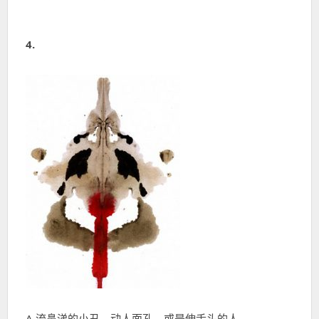
4.
A.流鼻涕的小丑、动人面孔，或是伸舌头的人