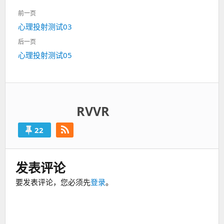
文
前一页
章
上
心理投射测试03
导
一
航
后一页
篇：
下
心理投射测试05
一
篇：
RVVR
22
发表评论
要发表评论，您必须先
登录
。