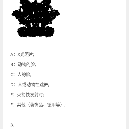
A：X光照片;
B：动物的脸;
C：人的脸;
D：人或动物在跳舞;
E：火箭快发射时;
F：其他（装饰品、铠甲等）;
3.