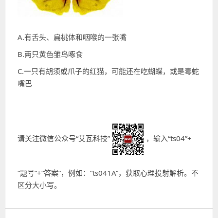
A.有舌头、扁桃体和咽喉的一张嘴
B.两只黄色雏鸟啄食
C.一只有胡须或爪子的红猫，可能还在吃蝴蝶，或是毒蛇
嘴巴
请关注微信公众号“艾瓦科技”
，输入“ts04”+
“题号”+“答案”，例如：“ts041A”，获取心理投射解析。不
区分大小写。