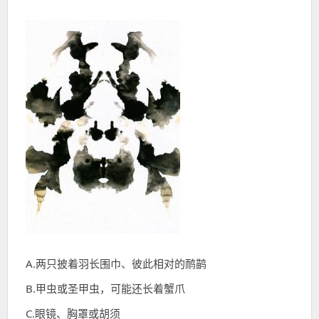
A.两只披着羽长围巾、彼此相对的鸸鹋
B.甲虫或圣甲虫，可能还长着蟹爪
C.眼镜、胸罩或胡须