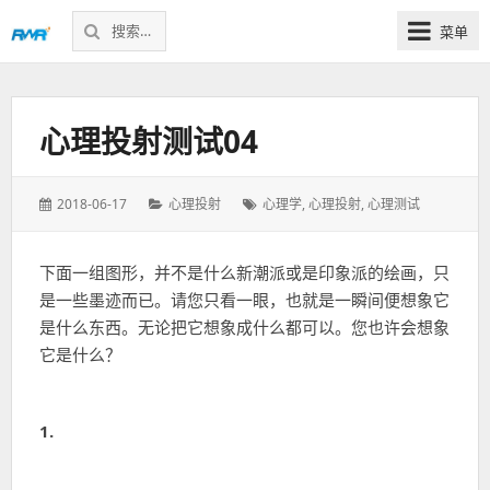
搜
菜单
索：
感
知
未
心理投射测试04
来
发
分
标
2018-06-17
心理投射
心理学
,
心理投射
,
心理测试
表
类：
签：
于：
下面一组图形，并不是什么新潮派或是印象派的绘画，只
是一些墨迹而已。请您只看一眼，也就是一瞬间便想象它
是什么东西。无论把它想象成什么都可以。您也许会想象
它是什么？
1.