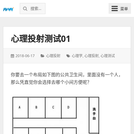
搜
菜单
索：
感
知
未
心理投射测试01
来
发
分
标
2018-06-17
心理投射
心理学
,
心理投射
,
心理测试
表
类：
签：
于：
你要去一个布局如下图的公共卫生间，里面没有一个人，
那么凭直觉你会选择去哪个小间方便呢？