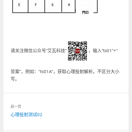
请关注微信公众号“艾瓦科技”
，输入“ts01”+”
答案”，例如：“ts01A”，获取心理投射解析。不区分大小
写。
文
后一页
章
下
心理投射测试02
导
一
航
篇：